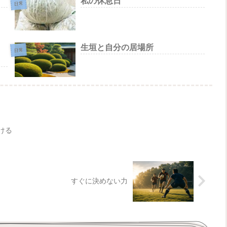
私の休息日
日常
、
生垣と自分の居場所
日常
ける
すぐに決めない力