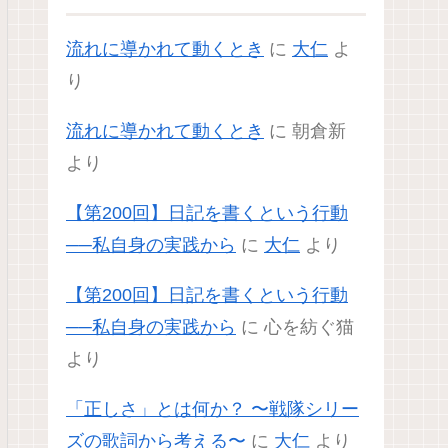
流れに導かれて動くとき
に
大仁
よ
り
流れに導かれて動くとき
に
朝倉新
より
【第200回】日記を書くという行動
──私自身の実践から
に
大仁
より
【第200回】日記を書くという行動
──私自身の実践から
に
心を紡ぐ猫
より
「正しさ」とは何か？ 〜戦隊シリー
ズの歌詞から考える〜
に
大仁
より