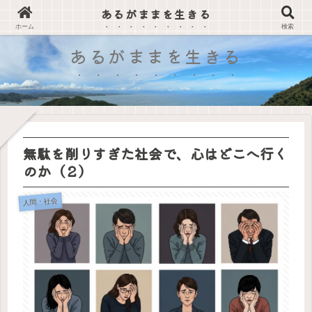
あるがままを生きる
森田療法で学ぶ、心の平穏を得る方法
ホーム
検索
あるがままを生きる
無駄を削りすぎた社会で、心はどこへ行く
のか（２）
人間・社会