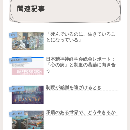
関連記事
「死んでいるのに、生きているこ
日常
とになっている」
日本精神神経学会総会レポート：
精
神医学・精神医療
「心の病」と制度の葛藤に向き合
う
制度が感謝を遠ざけるとき
人間・社会
矛盾のある世界で、どう生きるか
人間・社会