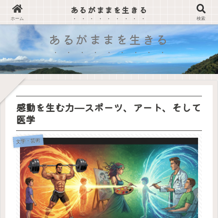
あるがままを生きる
森田療法で学ぶ、心の平穏を得る方法
ホーム
検索
あるがままを生きる
感動を生む力—スポーツ、アート、そして
医学
文学・芸術