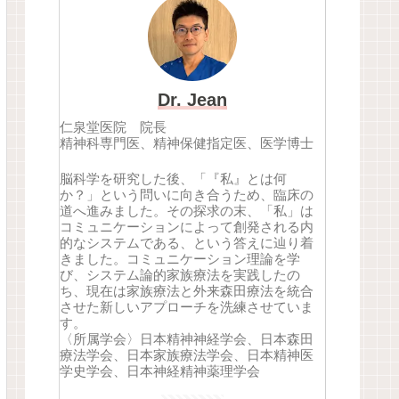
Dr. Jean
仁泉堂医院 院長
精神科専門医、精神保健指定医、医学博士
脳科学を研究した後、「『私』とは何
か？」という問いに向き合うため、臨床の
道へ進みました。その探求の末、「私」は
コミュニケーションによって創発される内
的なシステムである、という答えに辿り着
きました。コミュニケーション理論を学
び、システム論的家族療法を実践したの
ち、現在は家族療法と外来森田療法を統合
させた新しいアプローチを洗練させていま
す。
〈所属学会〉日本精神神経学会、日本森田
療法学会、日本家族療法学会、日本精神医
学史学会、日本神経精神薬理学会