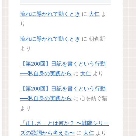
流れに導かれて動くとき
に
大仁
よ
り
流れに導かれて動くとき
に
朝倉新
より
【第200回】日記を書くという行動
──私自身の実践から
に
大仁
より
【第200回】日記を書くという行動
──私自身の実践から
に
心を紡ぐ猫
より
「正しさ」とは何か？ 〜戦隊シリー
ズの歌詞から考える〜
に
大仁
より