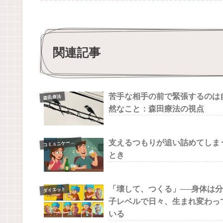
関連記事
苦手な相手の前で緊張するのは
森田療法
然なこと：森田療法の視点
支えるつもりが追い詰めてしま
コ
ミュニケーション
とき
「壊して、つくる」──身体は分
ダイエット
子レベルで日々、生まれ変わっ
いる