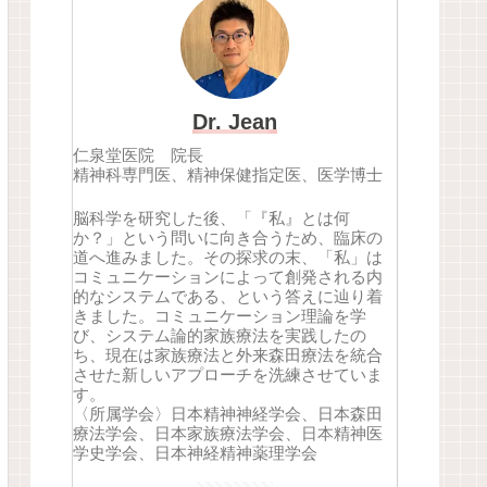
Dr. Jean
仁泉堂医院 院長
精神科専門医、精神保健指定医、医学博士
脳科学を研究した後、「『私』とは何
か？」という問いに向き合うため、臨床の
道へ進みました。その探求の末、「私」は
コミュニケーションによって創発される内
的なシステムである、という答えに辿り着
きました。コミュニケーション理論を学
び、システム論的家族療法を実践したの
ち、現在は家族療法と外来森田療法を統合
させた新しいアプローチを洗練させていま
す。
〈所属学会〉日本精神神経学会、日本森田
療法学会、日本家族療法学会、日本精神医
学史学会、日本神経精神薬理学会