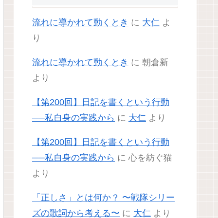
流れに導かれて動くとき
に
大仁
よ
り
流れに導かれて動くとき
に
朝倉新
より
【第200回】日記を書くという行動
──私自身の実践から
に
大仁
より
【第200回】日記を書くという行動
──私自身の実践から
に
心を紡ぐ猫
より
「正しさ」とは何か？ 〜戦隊シリー
ズの歌詞から考える〜
に
大仁
より