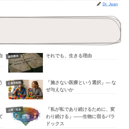
Dr. Jean
自
それでも、生きる理由
森田療法
う
「施さない医療という選択」— な
仁泉堂医院
ぜ与えないか
「私が私であり続けるために、変
人間・社会
て
わり続ける」——生物に宿るパラ
ドックス