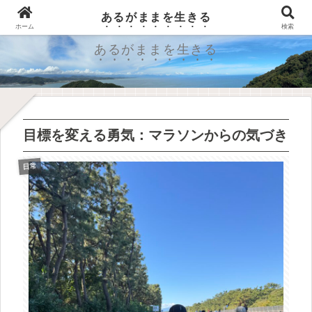
森田療法で学ぶ、心の平穏を得る方法
あるがままを生きる
ホーム
検索
あるがままを生きる
目標を変える勇気：マラソンからの気づき
日常