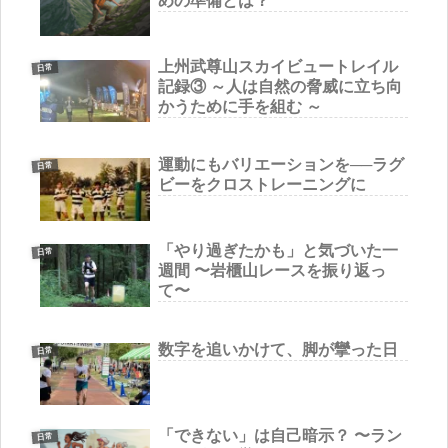
めの準備とは？
上州武尊山スカイビュートレイル
日常
記録③ ～人は自然の脅威に立ち向
かうために手を組む ～
運動にもバリエーションを──ラグ
日常
ビーをクロストレーニングに
「やり過ぎたかも」と気づいた一
日常
週間 〜岩櫃山レースを振り返っ
て〜
数字を追いかけて、脚が攣った日
日常
「できない」は自己暗示？ 〜ラン
日常